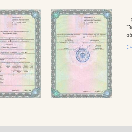
С
“
об
См