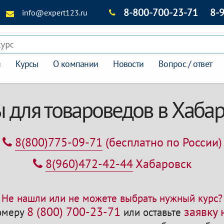
8-800-700-23-71
8-
info@expert123.ru
курс
я
Курсы
О компании
Новости
Вопрос / ответ
 для товароведов в Хаба
8(800)775-09-71
(бесплатно по России)
8(960)472-42-44
Хабаровск
Не нашли или не можете выбрать нужный курс?
8 (800) 700-23-71
заявку
номеру
или оставьте