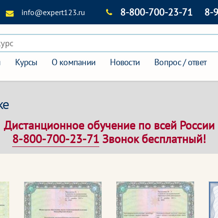
8-800-700-23-71
8-
info@expert123.ru
курс
я
Курсы
О компании
Новости
Вопрос / ответ
ке
Дистанционное обучение по всей России
8-800-700-23-71
Звонок бесплатный!