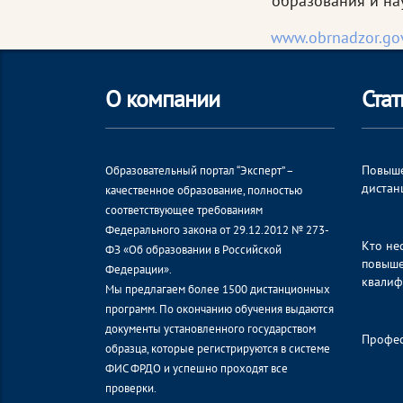
образования и на
www.obrnadzor.gov
О компании
Стат
Повыше
Образовательный портал “Эксперт” –
дистан
качественное образование, полностью
соответствующее требованиям
Федерального закона от 29.12.2012 № 273-
Кто не
ФЗ «Об образовании в Российской
повыше
Федерации».
квалиф
Мы предлагаем более 1500 дистанционных
программ. По окончанию обучения выдаются
документы установленного государством
Профес
образца, которые регистрируются в системе
ФИС ФРДО и успешно проходят все
проверки.