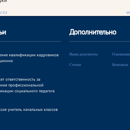
уки
.ru
w
ьи
Дополнительно
Наши документы
О компани
ние квалификации кадровиков
ционно
Статьи
Контакты
сет ответственность за
ние профессиональной
икации социального педагога
сия учитель начальных классов