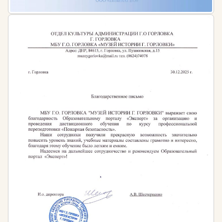
меры.
2 ступень. Проверка соблюдения законодательства
по охране труда осуществляется руководителем
подразделения, (начальником цеха, старшим
мастером, инженером) не реже 1 – 2 раз в месяц при
участии уполномоченных лиц по охране труда. В
ходе проверки выявляется, выполняются ли
мероприятия по устранению неполадок, которые
были найдены во время контроля «первой ступени».
Также проверяется исправность оборудования,
автомобилей, выявляется наличие несчастных
случаев и проверяется работа по их
предотвращению.
3 ступень. Проверка соблюдения норм охраны труда
проводится не реже 1 раза в квартал, специальной
комиссией, в которую входят руководитель