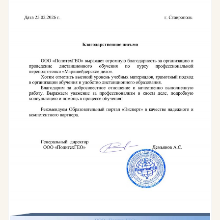
состояния охраны труда на предприятиях —
трехступенчатый контроль.
1 ступень. Проверка соблюдения охраны труда на
предприятиях проводится руководителем данного
вида работ, (бригадиром, мастером, начальником
участка) ежедневно или посменно в начале рабочего
дня, а в некоторых случаях и в течение всей смены.
Проверяется состояние рабочих мест, исправность
технического оснащения, вентиляции, освещения,
состояние помещения, наличие средств тушения
пожара и других средств безопасности. При
выявлении каких-либо недостатков, в области
охраны труда, намечаются мероприятия по их
устранению. Если устранить все неполадки
собственными силами невозможно, руководитель
отдела сообщает о существующих проблемах
вышестоящему начальнику и просит принять должные