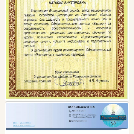
предлагает пройти обучение по охране труда,
доступные цены и качество обучения гарантируем.
У нас Вы получите всю необходимую информацию в
минимальные сроки, а также легитимные документы,
подтверждающие прохождение обучения.
Удостоверения, свидетельства и дипломы,
полученные в нашем учебном центре не вызывают
нареканий и позволяют быстро и легко проходить
все государственные проверки.
Как осуществляется контроль по
охране труда на предприятиях в
Краснодаре
Одна из самых эффективных форм проверки