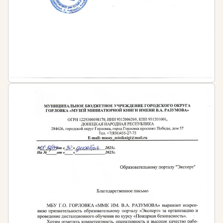
предприятия и представители вышестоящих
организаций. Также в этом мероприятии могут
принимать участие заместители директора, главный
инженер, представители профсоюза, технологи и
другие ответственные за охрану труда лица.
Проверка «третьей ступени», по охране труда,
касается всех производственных подразделений
предприятия. Комиссия проверяет выполнение
мероприятий, намеченных во время контроля 1 и 2
уровня, соблюдение всех законов ТК РФ и прочих
нормативов, состояние зданий и помещений, в
которых работают люди, планы по
совершенствованию условий труда и т. д.