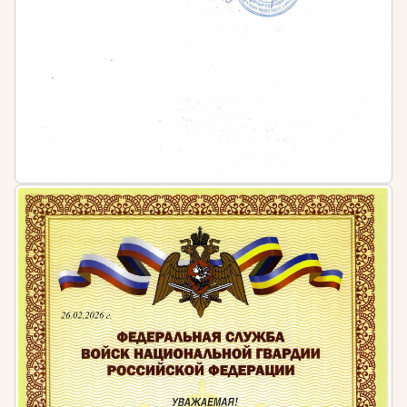
государственной политики в области охраны труда
Статья 212 ТК РФ. Обязанности работодателя по
обеспечению безопасных условий и охраны труда
Постановлением Минтруда РФ и Минобразования РФ
от 13 января 2003 г. № 1/29 "Об утверждении
Порядка обучения по охране труда и проверки
знаний требований охраны труда работников
организаций"
"ГОСТ 12.0.004-2015. Межгосударственный стандарт.
Система стандартов безопасности труда.
Организация обучения безопасности труда. Общие
положения" (вместе с "Программами обучения
безопасности труда")(введен в действие Приказом
Росстандарта от 09.06.2016 N 600-ст)
Межрегиональный учебный центр "Эксперт"