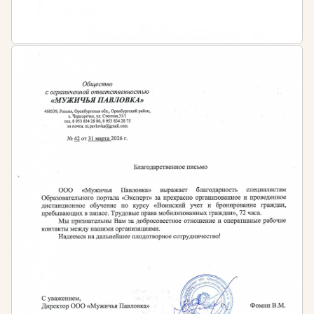
охране труда
Обучение работников по охране труда в
организации
, в том числе руководители организаций,
а также работодатели - индивидуальные
предприниматели, обязаны проходить обучение по
охране труда и проверку знания требований охраны
труда в порядке, установленном уполномоченным
Правительством Российской Федерации
федеральным органом исполнительной власти с
учетом мнения Российской трехсторонней комиссии
по регулированию социально-трудовых отношений.
Трудовой кодекс Российской Федерации
Статья 225. Обучение в области охраны труда
Статья 210 ТК РФ. Основные направления