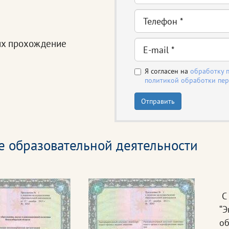
их прохождение
Я согласен на
обработку 
политикой обработки пе
Отправить
е образовательной деятельности
С 
“Э
об