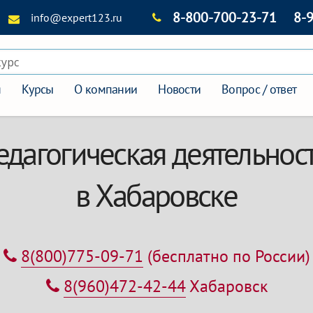
8-800-700-23-71
8-
info@expert123.ru
курс
я
Курсы
О компании
Новости
Вопрос / ответ
едагогическая деятельнос
в Хабаровске
8(800)775-09-71
(бесплатно по России)
8(960)472-42-44
Хабаровск