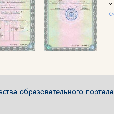
уч
См
ства образовательного портала 