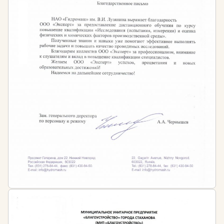
223-ФЗ
Специалистов организаций и предприятий,
осуществляющих закупки по 223-ФЗ
Контрактных управляющих
Работников контрактных служб
Членов закупочных комиссий
Муниципальных служащих с функциями
обеспечения и осуществления закупок
Периодичность обучения
По окончанию профессиональной переподготовки
слушателям выдаётся диплом установленного
государством образца с бессрочным сроком
действия.
Также, специалисты повышают свою квалификацию