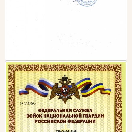
требованиям стандартов и нормам
законодательства Российской Федерации.
Нормативная база:
Федеральный закон от 05.04.2013 N 44-ФЗ (ред.
от 02.07.2021) «О контрактной системе в сфере
закупок товаров, работ, услуг для обеспечения
государственных и муниципальных нужд»
Приказ Министерства труда России от
10.09.2015 N 626н
Приказ Минтруда России от 10.09.2015 N 625н
«Об утверждении профессионального стандарта
«Специалист в сфере закупок»
Приложение к письму Министерства
экономического развития РФ и Министерства
образования и науки РФ от 12 марта 2015 г. NN
5594-ЕЕ/Д28и, АК-553/06 «Методические
рекомендации по реализации дополнительных
профессиональных программ повышения
квалификации в сфере закупок»