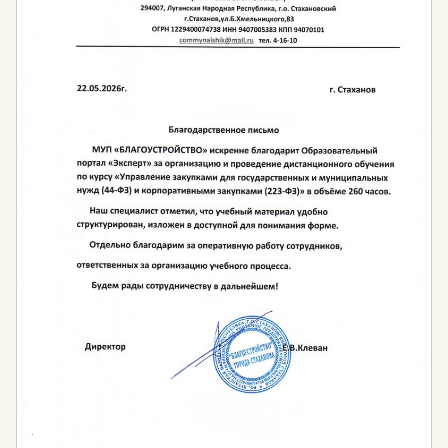
путем изучения образовательных курсов не менее
чем 1 раз в 3 года.
Согласно методическим рекомендациям,
утвержденным письмом Министерства
экономического развития РФ № 5594-ЕЕ/Д28и и
Министерства образования и науки РФ
№АК-553/06 от 12 марта 2015 г., обучение
сотрудников по программам повышения
квалификации в сфере закупок должно
осуществляться в объеме не менее 108 часов. При
обучении руководителя компаний-заказчика
минимальное количество часов может быть
снижено до 40.
Штраф за несоблюдение требований
законодательства
С 1 июля 2016 года в соответствии с 195.2 ст. и