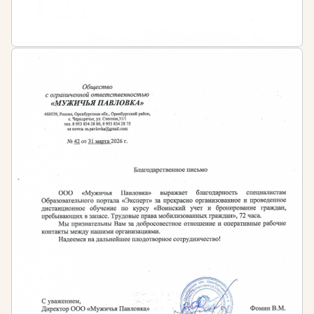
195.3 ст. ТК РФ, работодатели, осуществляющих
профессиональную деятельность в сфере
госзакупок, обязана применять профессиональные
стандарты, соблюдая требования к квалификации
работников.
В случае нарушения норм трудового права,
предусмотренного часть 1 статьи 5.27 КоАП РФ
влечет наложение административного штрафа на:
должностных лиц в размере от 1 до 5 тысяч
рублей
лиц, осуществляющих предпринимательскую
деятельность без образования юридического
лица от 1 до 5 тысяч рублей
юридических лиц от 30 до 50 тысяч рублей
Учебные программы в рамках планирования и
реализации закупок соответствуют всем