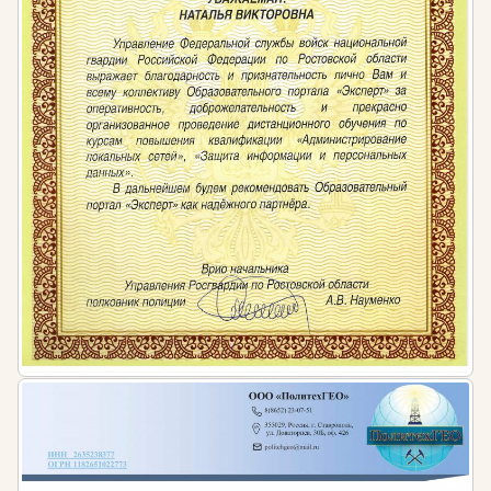
Изменения, внесенные Федеральным законом
от 22.12.2020 N 436-ФЗ
Федеральный закона от 18.07.2011 N 223-ФЗ «О
закупках товаров, работ, услуг отдельными
видами юридических лиц»
Обучение в сфере управления государственными и
муниципальными закупками позволит
специалистам эффективно управлять процедурами
закупок, повысить уровень своих знаний и
исключить риски нарушений законодательства.