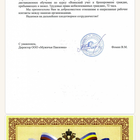
Мера ответственности за несоблюдение правил к
квалификационным требованиям сотрудников
устанавливается ч. 1 ст. 5.27 КоАП РФ от 30.12.2001
№ 195-ФЗ и ведёт к наложению штрафов:
для должностных лиц — от 1 до 5 тысяч рублей
для лиц, осуществляющих
предпринимательскую деятельность без
образования юридического лица — от 1 до 5
тысяч рублей
для юридических лиц — от 30 до 50 тысяч
рублей
Нормативная база:
Постановление Правительства Российской
Федерации от 21 марта 2002 года №174 «О
лицензировании деятельности в области
проектирования и строительства»