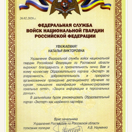
Приказ Государственного Комитета Российской
Федерации по строительству и жилищно-
коммунальному комплексу от 9 марта 2004 года
№93 «Об утверждении требований к
программам повышения квалификации
работников строительного комплекса»
«Градостроительный кодекс Российской
Федерации» от 29.12.2004 N 190-ФЗ
Федеральный закон №372-ФЗ от 03.07.16г. «О
внесении изменений в Градостроительный
кодекс Российской Федерации и отдельные
законодательные акты Российской Федерации»