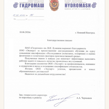
Обучение в Образовательном портале «Эксперт» –
это наиболее эффективный способ овладеть
необходимым объёмом знаний и компетенций, а
также получить документ установленного
государством образца для осуществления
успешной профессиональной деятельности.
Дополнительное профессиональное образование в
области проектирования необходимо, чтобы:
Проходить плановые и внеплановые проверки
надзорных органов
Поддерживать актуальность и полноту
профессиональных знаний и компетенций
Вступать в СРО и сохранять членство в ней
Вносить информацию о проектировщике в
национальный реестр специалистов (НРС)
Требования к образованию для работы в сфере