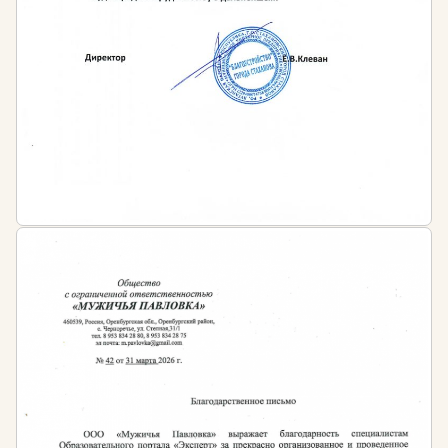
зданий и сооружений, входящих в СРО
проектировщиков, либо планирующим войти в
них
Специалистам любого профиля, желающим
получить новую профессию
Периодичность обучения:
По окончанию профессиональной переподготовки
слушателям выдаётся диплом установленного
государством образца с бессрочным сроком
действия.
Затем, в соответствии с п.4 ч.6 ст. 55.5-1
Градостроительного кодекса РФ специалисты в
сфере проектирования обязаны повышать
квалификацию не реже 1 раза в 5 лет.
Штраф за несоблюдение требований
законодательства: