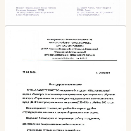
проектирования:
наличие профильного среднего
профессионального или высшего образования в
сфере проектирования
ИЛИ
наличие среднего профессионального или
высшего образования в любой сфере и
дополнительное профессиональное
образование в сфере проектирования
Кому необходимо проходить обучение?
Руководителям и специалистам проектных и
строительных организаций, предприятий
строительной индустрии, исследовательских и
проектных институтов, работающих в области
строительства и архитектуры
Руководителям и специалистам организаций,
индивидуальным предпринимателям,
специализирующимся на проектировании