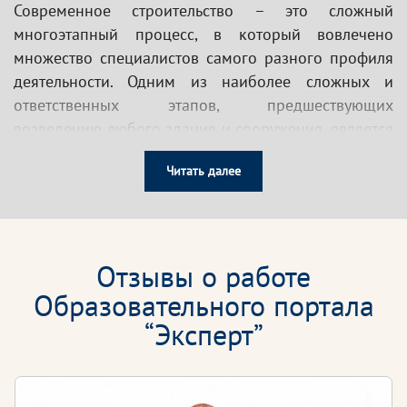
Современное строительство – это сложный
многоэтапный процесс, в который вовлечено
множество специалистов самого разного профиля
деятельности. Одним из наиболее сложных и
ответственных этапов, предшествующих
возведению любого здания и сооружения, является
проектирование.
Проектирование
– комплекс
Читать далее
мероприятий, направленных на определение
архитектуры, размещения коммуникаций, выбора
материалов и подготовку чертежей будущего
объекта строительства.
Отзывы о работе
Этот важный процесс требует от специалиста
Образовательного портала
определённых знаний, умений и
“Эксперт”
профессиональных качеств в целях ведения
успешной и продуктивной деятельности в данной
области.