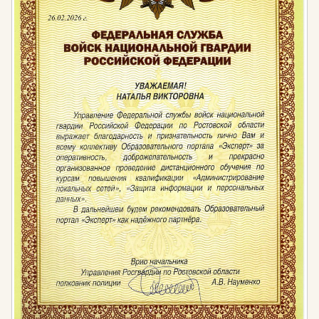
Штраф за несоблюдение
экологических требований
Несоблюдение экологических требований при
территориальном планировании,
градостроительном зонировании, планировке
территории, архитектурно-строительном
проектировании, строительстве, капитальном
ремонте, реконструкции, вводе в эксплуатацию,
эксплуатации, выводе из эксплуатации зданий,
строений, сооружений и иных объектов
капитального строительства влечет: