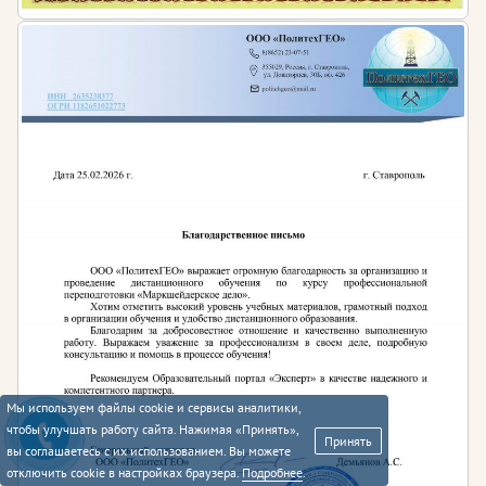
Штраф за
несоблюдение
экологических
Для
руководителей
и ИП
требований при
планировании,
от 2000 до 5000 рублей
технико-
экономическом
обосновании
проектов,
проектировании,
строительстве,
реконструкции,
вводе в
эксплуатацию,
Для организаций
эксплуатации
Мы используем файлы cookie и сервисы аналитики,
предприятий,
От 20 000 до 100 000 тысяч
чтобы улучшать работу сайта. Нажимая «Принять»,
Принять
сооружений или
рублей
вы соглашаетесь с их использованием. Вы можете
отключить cookie в настройках браузера.
Подробнее
.
иных объектов