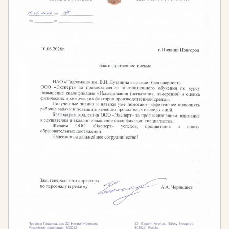
природоохранными и ресурсосберегающими
сторонами деятельности предприятий и
организаций.
Необходимость проведения обучения
по экологической безопасности руководителей и
специалистов в области экологической
безопасности обусловлена нормами:
Нормативная база
Ст. 73 Федерального Закона «Об охране
окружающей среды» от 10 января 2002 года
,
согласно которому руководители организаций и
специалисты, ответственные за принятие
решений при осуществлении хозяйственной и
иной деятельности, должны иметь подготовку в
области охраны окружающей среды и
экологической безопасности.