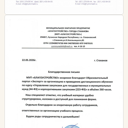
Ст. 15 Федерального закона от 10.06.1998 № 89-
ФЗ
«Об отходах производства и потребления»
лица, которые допущены к обращению с
отходами I-IV класса опасности, обязаны иметь
профессиональную подготовку,
подтвержденную свидетельствами на право
работы с отходами I-IV класса опасности
Положение о подготовке специалистов по
экологической безопасности.
Приказ
Ростехнадзора №793 от 20.11.2007