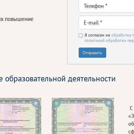
их повышение
Я согласен на
обработку 
политикой обработки пе
Отправить
е образовательной деятельности
С 
«Э
об
сф