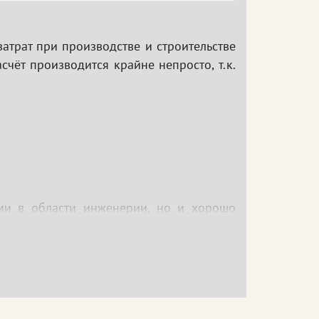
атрат при производстве и строительстве
чёт производится крайне непросто, т.к.
ми в области инженерии, но и хорошо
оекты.
ного образования с целью соответствия
омпетенций в области сметного дела и