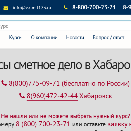
8-800-700-23-71
8-
info@expert123.ru
курс
я
Курсы
О компании
Новости
Вопрос / ответ
сы сметное дело в Хабаро
8(800)775-09-71
(бесплатно по России)
8(960)472-42-44
Хабаровск
Не нашли или не можете выбрать нужный курс?
8 (800) 700-23-71
заявку
номеру
или оставьте