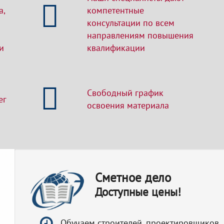
а,
компетентные
консультации по всем
направлениям повышения
и
квалификации
Свободный график
ег
освоения материала
Сметное дело
Доступные цены!
Обучаем строителей, проектировщиков,