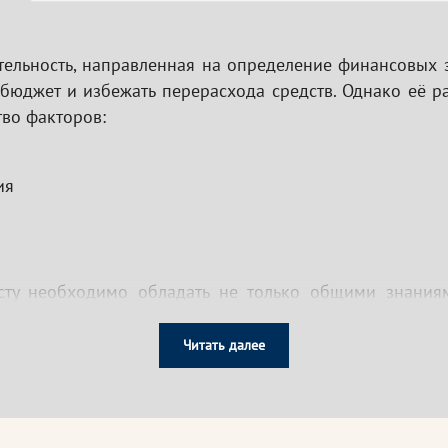
ельность, направленная на определение финансовых з
бюджет и избежать перерасхода средств. Однако её рас
во факторов:
ия
сту необходимо обладать не только общими знания
е, механизме ценообразования, уметь читать схемы и пр
Читать далее
длагает пройти кусы дополнительного профессиональ
кже повышению уровня профессиональных знаний и к