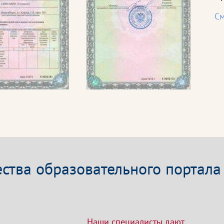
См
тва образовательного портала
Наши специалисты дают