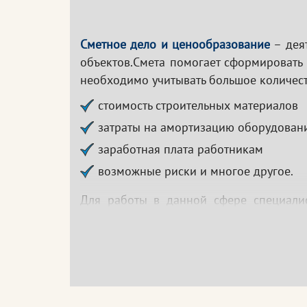
Сметное дело и ценообразование
– деят
объектов.Смета помогает сформировать 
необходимо учитывать большое количест
стоимость строительных материалов
затраты на амортизацию оборудован
заработная плата работникам
возможные риски и многое другое.
Для работы в данной сфере специали
разбираться в бухгалтерии, строительств
Образовательный портал «Эксперт» пре
всем требованиям и стандартам, а та
ценообразования.