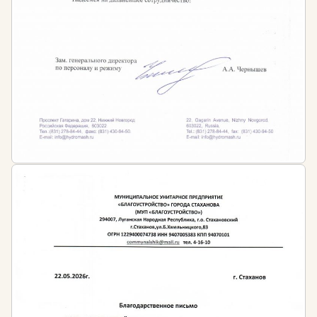
Направление обучения может включать следующие
темы:
Основы почвоведения
Растениеводство
Основы плодоводства
Основы пчеловодства
Методы защиты растений
Тепличное хозяйство
Производство и переработка
сельскохозяйственной продукции
Все учебные планы разработаны в соответствии с
действующим федеральным законодательством.
Профессиональные стандарты, утвержденные
приказом Министерства труда и социальной
защиты, указывают на то, что повышать