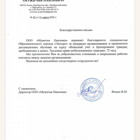
территорий Российской Федерации на период
до 2030 года
Пройдя дистанционный курс, вы получите диплом
или удостоверение установленного государством
образца, подтверждающие ваше право работать в
этой области. Полученные знания вы сможете
успешно применить в своей дальнейшей
профессиональной деятельности. Обращайтесь к
нам, и получите детальную информацию по всем
интересующим вас вопросам.