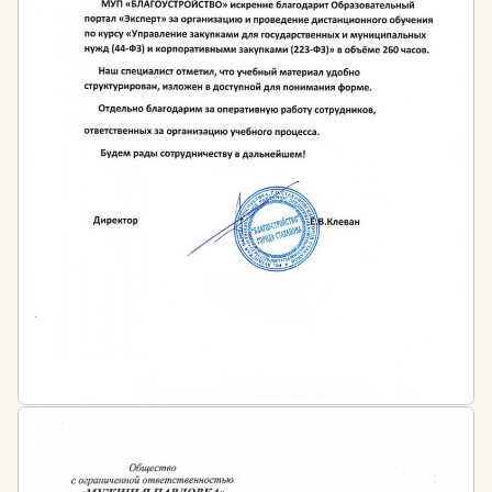
квалификацию агрономам и работникам сельского
сектора необходимо один раз в 5 лет.
Законодательное обеспечение
сельскохозяйственной деятельности:
Конституция Российской Федерации
Федеральный закон от 29 декабря 2006 года
№ 264-ФЗ «О развитии сельского хозяйства»
Федеральный закон от 29 декабря 2012 года
№ 273-Ф3 «Об образовании в Российской
Федерации»
Указ Президента Российской Федерации от 21
июля 2016 года № 350 «О мерах по реализации
государственной научно-технической политики в
интересах развития сельского хозяйства»
Стратегия устойчивого развития сельских