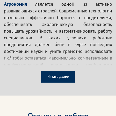
Агрономия
является одной из активно
развивающихся отраслей. Современные технологии
позволяют эффективно бороться с вредителями,
обеспечивать экологическую безопасность,
повышать урожайность и автоматизировать работу
специалистов. В таких условиях работник
предприятия должен быть в курсе последних
достижений науки и уметь грамотно использовать
их.Чтобы оставаться максимально компетентным в
профессиональной деятельности, необходимо
регулярно совершенствоваться и проходить
Читать далее
дополнительное обучение. Образовательный
портал «Эксперт» предлагает работникам
сельскохозяйственных организаций и аграрных
предприятий дистанционно пройти курсы
дополнительного профессионального образования
из любого региона России и получить документ без
Отзывы о работе