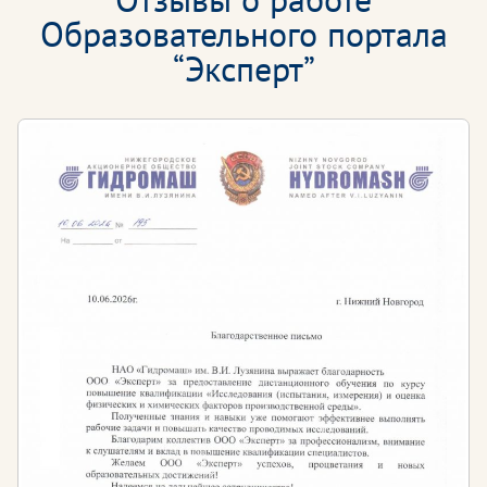
отрыва от работы.
Образовательного портала
Кому необходимо проходить обучение?
“Эксперт”
Курсы предназначены для тех, кто желает
приобрести новую профессию или повысить свою
профессиональную компетенцию в сфере
агрономии с целью эффективного выполнения
своих трудовых обязанностей:
Агроном
Агроном по защите растений
Агроном-почвоведы
Агроном-селекционеры
Агроном тепличного хозяйства
Агроном по семеноводству
Агрохимик