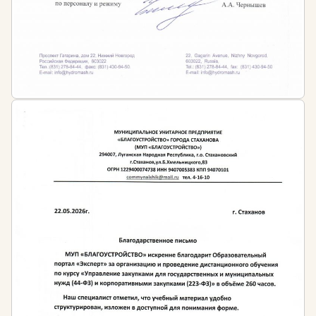
Работа ландшафтного дизайнера — это сложный и
многогранный процесс, который требует не только
творческого мышления, но и глубоких технических
знаний. Специалист в этой области должен
понимать, как взаимодействуют растения с
окружающей средой, как правильно организовать
дренажную систему, какие материалы выбрать для
мощения дорожек, как учесть климатические
особенности региона и многое другое. Профессия
сочетает в себе элементы архитектуры, ботаники,
инженерии, экологии и дизайна.
Одним из ключевых аспектов работы является
комплексный анализ участка перед началом
проектирования. Ландшафтный дизайнер изучает
рельеф местности, тип почвы, уровень грунтовых
вод, освещенность, направление ветров,