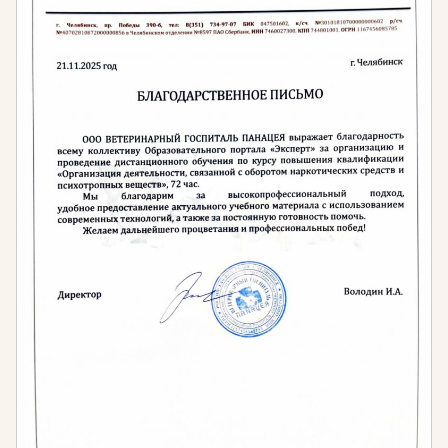
Приказа Минтруда России от 29.01.2019 № 48н
«Об утверждении профессионального стандарта
«Ландшафтный архитектор».
Приказа Минтруда России от 09.09.2020 № 599н
«Об утверждении профессионального стандарта
«Специалист по благоустройству и озеленению
территорий и объектов».
Преимущества обучения в учебном центре
«Эксперт
»
Почему выбирают наш образовательный центр
тысячи специалистов по всей России:
Документы государственного образца, имеющие
юридическую силу и признаваемые всеми
работодателями. Выдаются дипломы и
удостоверения установленного образца.
Регистрация документов в системе ФИС ФРДО,
что гарантирует их признание на всей
территории страны.