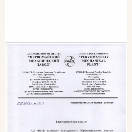
разработаны в соответствии с федеральными
государственными образовательными стандартами
и профессиональными стандартами.
Форма и продолжительность обучения
Форма обучения — заочная с применением
дистанционных образовательных технологий.
Теоретическая часть осваивается онлайн через
личный кабинет, где доступны лекции, видеоуроки,
тесты и методические материалы. Вы можете
обучаться в удобное для вас время, без отрыва от
работы и без необходимости приезжать на очные
сессии.
Продолжительность обучения: от 72 до 600 часов в
зависимости от выбранной программы. Базовый
курс повышения квалификации занимает 1-2
месяца, программа профессиональной