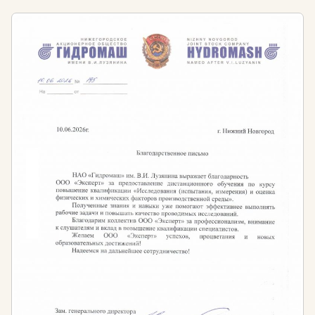
создавать красивые и функциональные
пространства. Обучение построено на актуальных
профессиональных стандартах и требованиях
законодательства, что гарантирует вашу
компетентность и востребованность на рынке
труда.
Образовательный портал «Эксперт» проводит
курсы ландшафтного дизайна в Хабаровске и по
всей России. Программа профессиональной
переподготовки разработана для специалистов,
желающих повысить квалификацию или сменить
профиль деятельности. Учеба проходит в заочной
форме с применением дистанционных технологий,
что позволяет совмещать учебу с работой и
личными делами.
Специфика профессии ландшафтного дизайнера