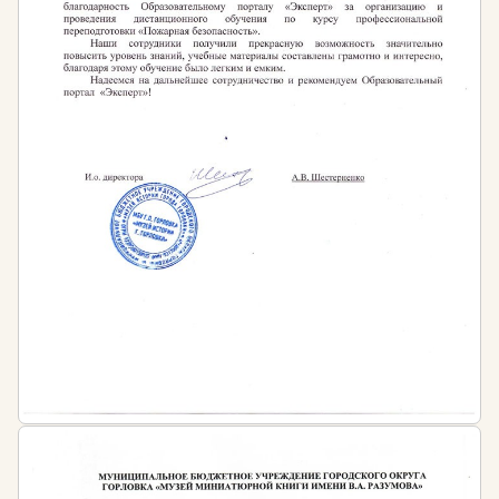
бюро, архитектурных мастерских, а также для
ведения частной практики. Ландшафтные
дизайнеры создают комфортную среду для жизни
людей, превращая обычные участки в настоящие
произведения искусства.
Курсы дадут вам возможность овладеть всеми
знаниями и навыками садово-паркового
строительства, узнать принципы благоустройства
городской среды, изучить правила устройства
садовых инженерных коммуникаций и развить
художественный вкус. По окончании обучения вы
приобретете все необходимые профессиональные
компетенции для работы ландшафтным
дизайнером.
Кому подходят курсы
Курсы подходят лицам, желающим научиться