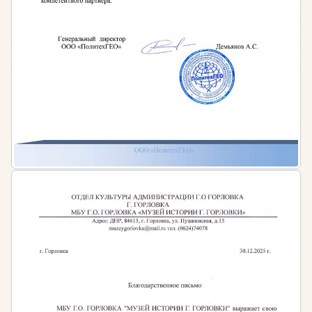
дизайну
Ландшафтный дизайн входит в нашу жизнь как
неотъемлемая часть благоустройства территорий и
участков домов, офисных территорий, зеленой
зоны города. Проектирование ландшафтов
разрабатывается с учетом владения основами
агрономии, почвоведения, ботаники, физиологии
растений и многого другого. Кроме того, проект
также предполагает проведение функциональных
инженерных коммуникаций, обеспечивающих уход
за растениями.
Профессия в сфере ландшафтного дизайна сегодня
становится все более востребованной. Спрос на
квалифицированных специалистов постоянно
растет, открывая широкие возможности для
карьеры в строительных компаниях, дизайнерских