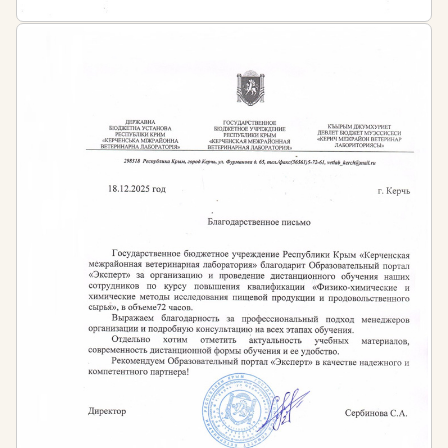
На странице представлены следующие программы:
Профессиональная переподготовка:
Ландшафтный дизайн и садово-парковое
строительство. Программа дает полную
квалификацию для работы ландшафтным
дизайнером.
Ландшафтная архитектура. Углубленная
программа для специалистов, желающих
получить знания в области архитектурного
проектирования территорий.
Повышение квалификации:
Благоустройство и озеленение населенных мест.
Теория ландшафтной архитектуры и
методология проектирования.
Каждая программа включает теоретические
занятия и практические задания. Учебные планы