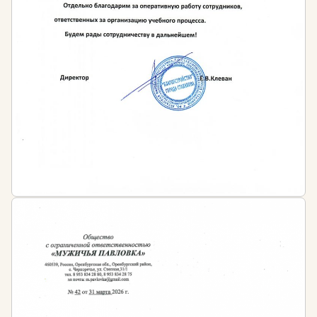
существующие постройки и коммуникации. На
основе этого анализа разрабатывается концепция
благоустройства, которая учитывает все
особенности территории и пожелания заказчика.
Важной частью профессии является разработка
проектной документации. Специалист создает
генеральный план участка, дендрологический план,
разбивочные чертежи, схемы посадок и мощения, а
также визуализации будущего пространства.
Проект должен быть не только красивым, но и
функциональным, безопасным и экономически
обоснованным. Современные программы
проектирования позволяют создавать трехмерные
модели, которые помогают заказчику представить
конечный результат и внести коррективы на ранних
этапах.