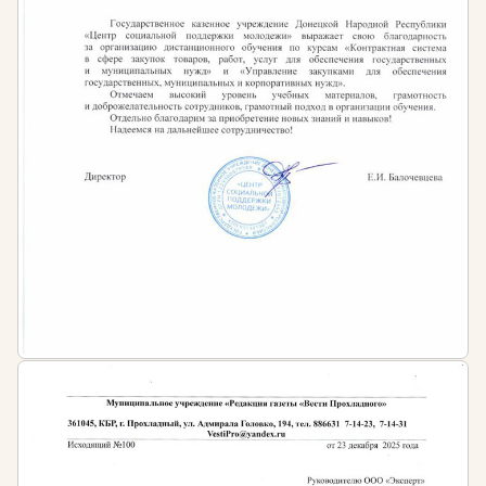
узнаете принципы благоустройства городских
территорий, парков, скверов, жилых кварталов и
общественных пространств. Изучите нормативные
документы и требования к озеленению населенных
мест.
Растения в ландшафтном дизайне. Вы изучите
ассортимент растений, используемых в
ландшафтном дизайне, их биологические
особенности, требования к условиям
произрастания и правила ухода. Научитесь
составлять ассортиментные ведомости и
дендрологические планы.
Инженерные коммуникации и системы полива. Вы
узнаете правила устройства садовых инженерных
коммуникаций, систем автоматического полива,
дренажа и освещения. Изучите современные