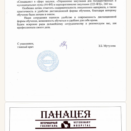
образца. Документ подтверждает получение
необходимых компетенций в сфере ландшафтного
дизайна и садово-паркового строительства.
Сведения о документах вносятся в ФИС ФРДО.
Диплом имеет юридическую силу, признается
работодателями всех форм собственности — как
государственными и муниципальными
учреждениями, так и частными компаниями.
Документ успешно проходит любые проверки и
подтверждает вашу квалификацию. Срок действия
диплома бессрочный.
Нормативная база
Программа составлена с учетом требований:
Федерального закона от 29.12.2012 № 273-ФЗ
«Об образовании в Российской Федерации».