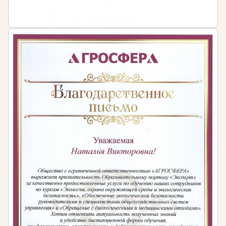
планирующих расширить спектр услуг.
Студентов архитектурных и строительных
специальностей, желающих углубить знания.
Какие знания и навыки вы получите
В процессе вы освоите широкий спектр
компетенций, необходимых для успешной работы
в сфере ландшафтного дизайна. Программа
включает как теоретические, так и практические
аспекты профессиональной деятельности.
Теория ландшафтной архитектуры и методология
проектирования. Вы изучите историю ландшафтной
архитектуры, основные стили и направления,
принципы композиции и зонирования, правила
использования цвета и света. Особое внимание
уделяется современным тенденциям в