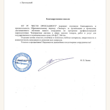
технологии и оборудование, используемые для
обеспечения ухода за растениями.
Компьютерные программы для ландшафтного
дизайна. Вы освоите современные программы
проектирования: AutoCAD, ArchiCAD, SketchUp,
Photoshop и специализированные приложения для
создания ландшафтных проектов. Научитесь
создавать чертежи, 3D-визуализации и презентации
для заказчиков.
Художественные основы ландшафтного дизайна.
Вы разовьете художественный вкус, освоите
основы композиции, цветоведения, перспективы и
скетчинга. Научитесь создавать эскизы и готовить
презентационные материалы.
Программы в сфере ландшафтного дизайна