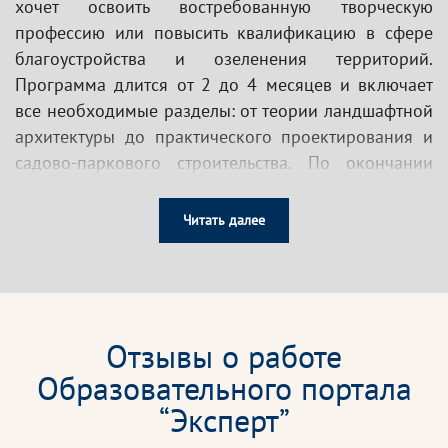
хочет освоить востребованную творческую
профессию или повысить квалификацию в сфере
благоустройства и озеленения территорий.
Программа длится от 2 до 4 месяцев и включает
все необходимые разделы: от теории ландшафтной
архитектуры до практического проектирования и
садово-паркового строительства. По окончании
выдается диплом установленного государством
образца, который действует бессрочно и
Читать далее
признается во всех организациях России.
Программа подходит для новичков, желающих
освоить профессию ландшафтного дизайнера с
нуля, для специалистов в сфере озеленения и
Отзывы о работе
благоустройства, для архитекторов и дизайнеров
Образовательного портала
интерьера, планирующих расширить свои
“Эксперт”
компетенции, а также для владельцев частных
домов и участков, стремящихся самостоятельно