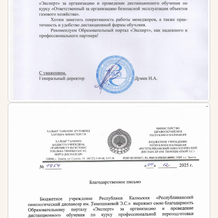
переподготовки — от 2 до 4 месяцев. Обучение
построено по модульному принципу: каждый
модуль завершается контрольными вопросами и
тестами для проверки усвоения материала.
Зачисление проводится еженедельно, что
позволяет начать обучение в любой удобный день.
Обязательное условие для поступления на
программу профессиональной переподготовки —
наличие среднего профессионального или высшего
образования в любой сфере.
Документ по окончании
После успешного завершения обучения и итоговой
аттестации выдается диплом о профессиональной
переподготовке или удостоверение о повышении
квалификации установленного государством