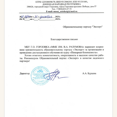
проектированию территории, озеленению и
организации пространства с использованием
всевозможных элементов и материалов.
Программа предназначена для:
Специалистов в сфере озеленения, желающих
систематизировать знания и получить документ
государственного образца.
Специалистов по благоустройству, планирующих
карьерный рост и расширение компетенций.
Ландшафтных дизайнеров и архитекторов,
стремящихся освоить современные технологии
и программы проектирования.
Лиц, желающих освоить новую профессию с
нуля и начать карьеру в творческой сфере.
Владельцев частных домов и участков,
желающих самостоятельно проектировать и
благоустраивать свои территории.
Архитекторов и дизайнеров интерьера,