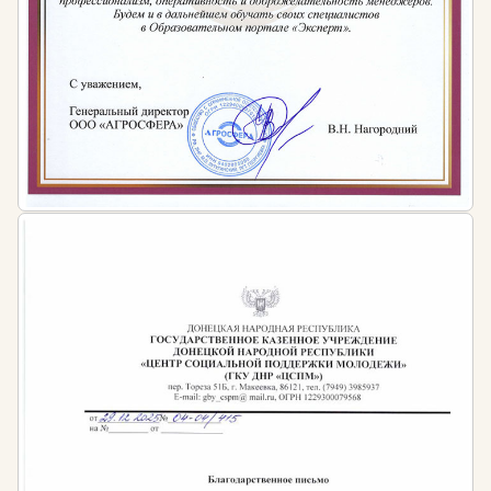
ландшафтном дизайне.
Проектирование и разработка ландшафтных
проектов. Вы научитесь создавать функциональные
и эстетически привлекательные проекты
озеленения и благоустройства территорий. Освоите
этапы проектирования: от анализа участка до
разработки чертежей и презентации проекта
заказчику.
Садово-парковое строительство. Вы изучите
технологии строительства и реконструкции
объектов ландшафтной архитектуры, включая
устройство дорожек, площадок, подпорных стен,
водоемов и малых архитектурных форм. Особое
внимание уделяется выбору материалов и
контролю качества работ.
Благоустройство и озеленение населенных мест. Вы