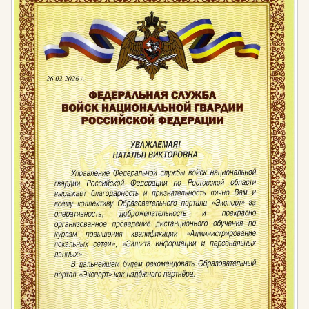
свои предложения и выстраивать доверительные
отношения напрямую влияет на успех проекта и
дальнейшие рекомендации.
Современные технологии значительно расширяют
возможности ландшафтного дизайна. Специалисты
используют нейросети для генерации идей и
вариантов планировки, дроны для съемки участков
с высоты, лазерные уровни для точной разметки,
автоматизированные системы полива и освещения.
Владение этими инструментами делает специалиста
более конкурентоспособным на рынке.
Профессия требует постоянного развития.
Меняются тенденции, появляются новые материалы
и технологии, обновляются нормативные
документы. Успешный ландшафтный дизайнер
всегда в курсе последних новинок, изучает опыт