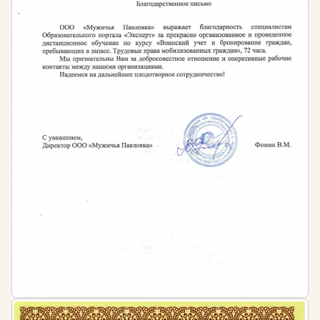
Ландшафтный дизайнер также отвечает за подбор
растений и материалов. Он должен знать
ассортимент растений, их биологические
особенности, требования к условиям
произрастания, сочетаемость друг с другом.
Правильно подобранные растения создают
гармоничную композицию, радуют глаз и не
требуют сложного ухода. Кроме того, специалист
выбирает материалы для дорожек, подпорных стен,
малых архитектурных форм, водоемов и других
элементов благоустройства.
Работа с заказчиком — еще одна важная
составляющая профессии. Ландшафтный дизайнер
должен уметь слушать и понимать пожелания
клиента, предлагать оптимальные решения,
объяснять сложные моменты на доступном языке.
Умение находить компромиссы, аргументировать