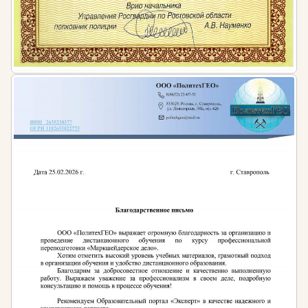
коллег, посещает профильные выставки и мастер-
классы. Профессиональная переподготовка и
повышение квалификации помогают оставаться
востребованным и расширять спектр услуг в сфере
ландшафтного дизайна.
Ландшафтный дизайнер может специализироваться
на определенных направлениях: частные сады и
участки, городское озеленение и благоустройство
общественных пространств, создание парков и
скверов, реставрация исторических садов,
проектирование территорий бизнес-центров и
гостиничных комплексов. Каждое направление
требует особых знаний и навыков, но базовая
подготовка позволяет работать в любой из этих
областей.
Почему стоит пройти обучение ландшафтному